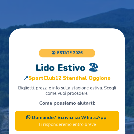
🏖️ ESTATE 2026
Lido Estivo
🏖️
📍
SportClub12 Stendhal Oggiono
Biglietti, prezzi e info sulla stagione estiva. Scegli
come vuoi procedere.
Come possiamo aiutarti:
Domande? Scrivici su WhatsApp
Ti risponderemo entro breve